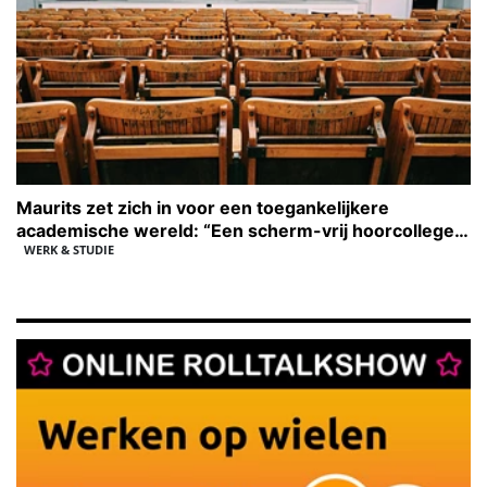
Maurits zet zich in voor een toegankelijkere
academische wereld: “Een scherm-vrij hoorcollege
WERK & STUDIE
is onmogelijk voor mij”