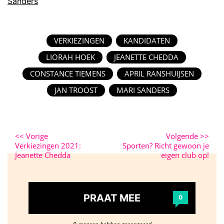
Sanders
VERKIEZINGEN
KANDIDATEN
LIORAH HOEK
JEANETTE CHEDDA
CONSTANCE TIEMENS
APRIL RANSHUIJSEN
JAN TROOST
MARI SANDERS
<<
Vorige
Volgende
>>
Verkiezingen 2021:
Sporten? Richt gewoon je
Jeanette Chedda
eigen club op!
PRAAT MEE
0