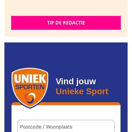
TIP DE REDACTIE
Vind jouw
Unieke Sport
Postcode
/