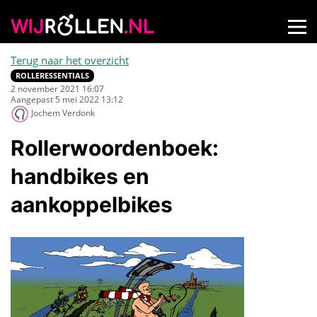
Terug naar het overzicht
ROLLERESSENTIALS
2 november 2021 16:07
Aangepast 5 mei 2022 13:12
Jochem Verdonk
Rollerwoordenboek:
handbikes en
aankoppelbikes