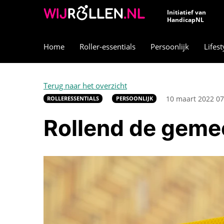
Initiatief van
HandicapNL
Home
Roller-essentials
Persoonlijk
Lifest
Terug naar het overzicht
10 maart 2022 07
ROLLERESSENTIALS
PERSOONLIJK
Rollend de geme