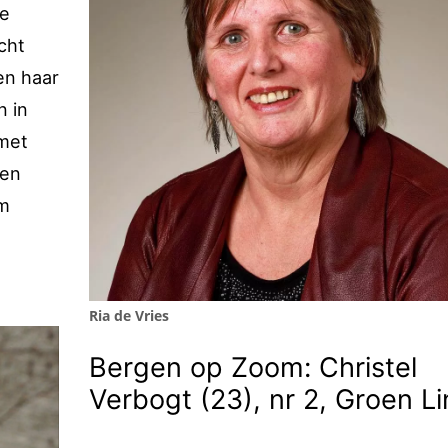
te
cht
en haar
n in
met
een
em
Ria de Vries
Bergen op Zoom: Christel
Verbogt (23), nr 2, Groen L