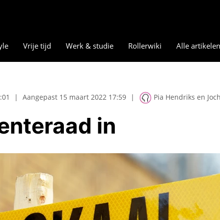
yle
Vrije tijd
Werk & studie
Rollerwiki
Alle artikele
:01
|
Aangepast 15 maart 2022 17:59
|
Pia Hendriks en Jo
enteraad in