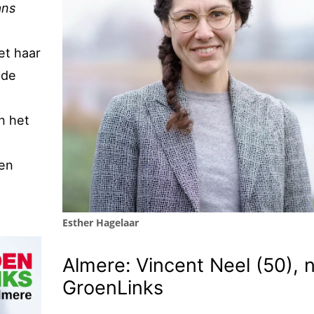
ans
et haar
 de
n het
en
Esther Hagelaar
Almere: Vincent Neel (50), n
GroenLinks