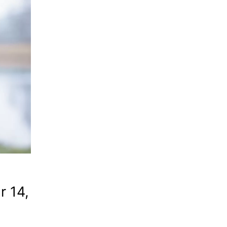
r 14,