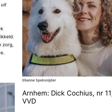
uit
ek
ikkeld.
e zorg,
ee.
Elianne Speksnijder
Arnhem: Dick Cochius, nr 11
VVD