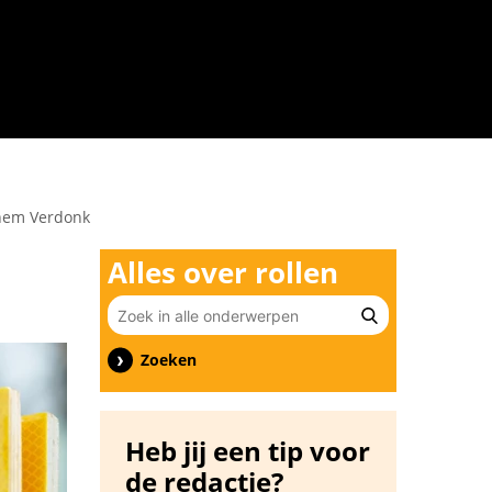
n
chem Verdonk
Alles over rollen
Zoeken
Heb jij een tip voor
de redactie?