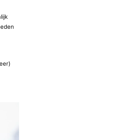
ijk
sleden
eer)