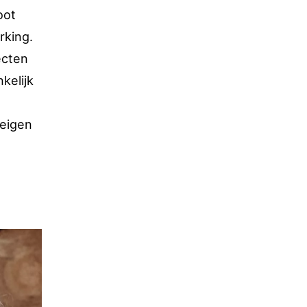
oot
rking.
ecten
kelijk
 eigen