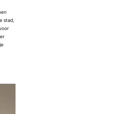
emen
de stad,
voor
ver
je