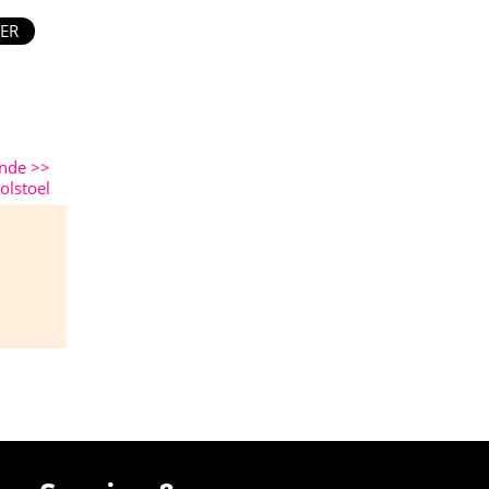
ER
ende
>>
olstoel