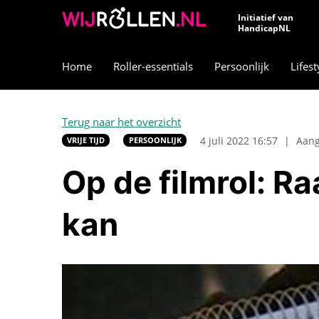
Initiatief van
HandicapNL
Home
Roller-essentials
Persoonlijk
Lifest
Terug naar het overzicht
4 juli 2022 16:57
|
Aang
VRIJE TIJD
PERSOONLIJK
Op de filmrol: R
kan