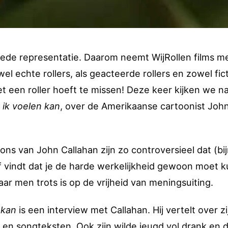
goede representatie. Daarom neemt WijRollen films m
l echte rollers, als geacteerde rollers en zowel fict
met een roller hoeft te missen! Deze keer kijken we n
ik voelen kan
, over de Amerikaanse cartoonist Joh
ns van John Callahan zijn zo controversieel dat (bij
lf vindt dat je de harde werkelijkheid gewoon moet 
aar men trots is op de vrijheid van meningsuiting.
 kan
is een interview met Callahan. Hij vertelt over zi
n en songteksten. Ook zijn wilde jeugd vol drank en 