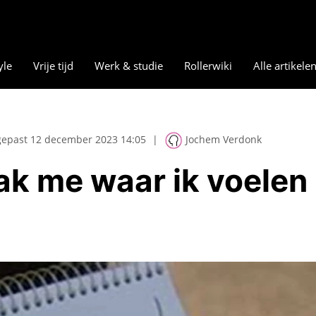
yle
Vrije tijd
Werk & studie
Rollerwiki
Alle artikele
epast 12 december 2023 14:05
|
Jochem Verdonk
aak me waar ik voelen