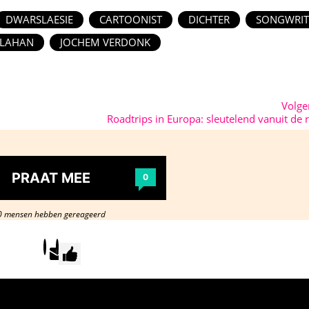
DWARSLAESIE
CARTOONIST
DICHTER
SONGWRIT
LLAHAN
JOCHEM VERDONK
Volg
Roadtrips in Europa: sleutelend vanuit de r
PRAAT MEE
0
0 mensen hebben gereageerd