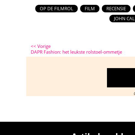
OP DE FILMROL
FILM
RECENSIE
JOHN CA
<<
Vorige
DAPR Fashion: het leukste rolstoel-ommetje