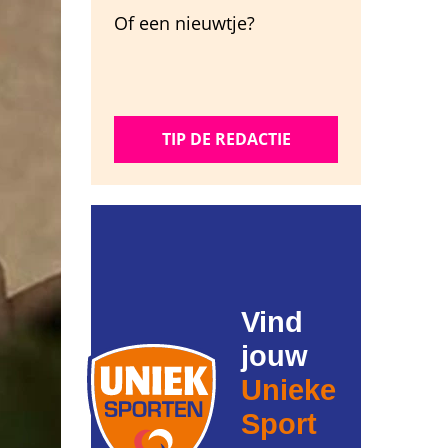
Of een nieuwtje?
TIP DE REDACTIE
Vind
jouw
Unieke
Sport