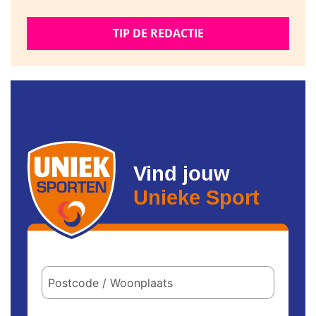
TIP DE REDACTIE
Vind jouw
Unieke Sport
Postcode
/
woonplaats