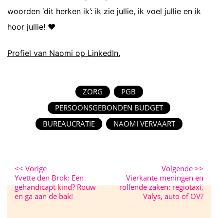
woorden ‘dit herken ik’: ik zie jullie, ik voel jullie en ik
hoor jullie! ❤️
Profiel van Naomi op LinkedIn.
ZORG
PGB
PERSOONSGEBONDEN BUDGET
BUREAUCRATIE
NAOMI VERVAART
<<
Vorige
Volgende
>>
Yvette den Brok: Een
Vierkante meningen en
gehandicapt kind? Rouw
rollende zaken: regiotaxi,
en ga aan de bak!
Valys, auto of OV?