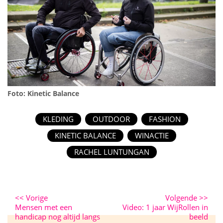
Foto: Kinetic Balance
KLEDING
OUTDOOR
FASHION
KINETIC BALANCE
WINACTIE
RACHEL LUNTUNGAN
<<
Vorige
Volgende
>>
Mensen met een
Video: 1 jaar WijRollen in
handicap nog altijd langs
beeld