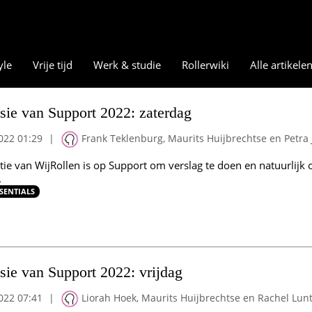
yle
Vrije tijd
Werk & studie
Rollerwiki
Alle artikele
sie van Support 2022: zaterdag
022 01:29
|
Frank Teklenburg, Maurits Huijbrechtse en Petra 
tie van WijRollen is op Support om verslag te doen en natuurlijk 
.
SENTIALS
sie van Support 2022: vrijdag
022 07:41
|
Liorah Hoek, Maurits Huijbrechtse en Rachel Lu