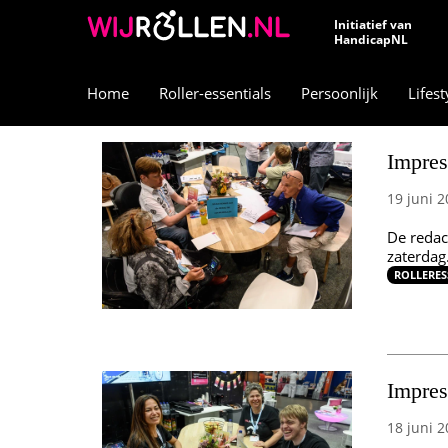
Initiatief van
HandicapNL
Home
Roller-essentials
Persoonlijk
Lifest
Impres
19 juni 2
De redac
zaterdag
ROLLERES
Impres
18 juni 2