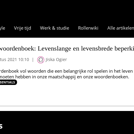
yle
Vrije tijd
Werk & studie
Rollerwiki
Alle artikele
woordenboek: Levenslange en levensbrede beperk
tus 2021 10:10
|
Jiska Ogier
denboek vol woorden die een belangrijke rol spelen in het leven 
moeten hebben in onze maatschappij en onze woordenboeken.
SENTIALS
s