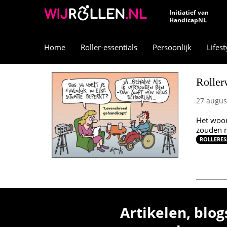
Initiatief van
HandicapNL
Home
Roller-essentials
Persoonlijk
Lifest
Roller
27 augus
Het woor
zouden 
ROLLERES
Artikelen, blog