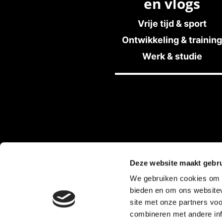
en vlogs
Vrije tijd & sport
Ontwikkeling & training
Werk & studie
Deze website maakt gebru
We gebruiken cookies om c
bieden en om ons websitev
Privacy Statement Stichting HandicapNeder
site met onze partners vo
combineren met andere inf