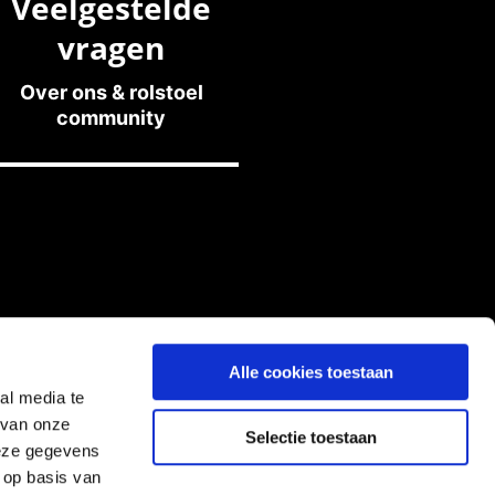
Veelgestelde
vragen
Over ons & rolstoel
community
Alle cookies toestaan
al media te
 van onze
Selectie toestaan
deze gegevens
 op basis van