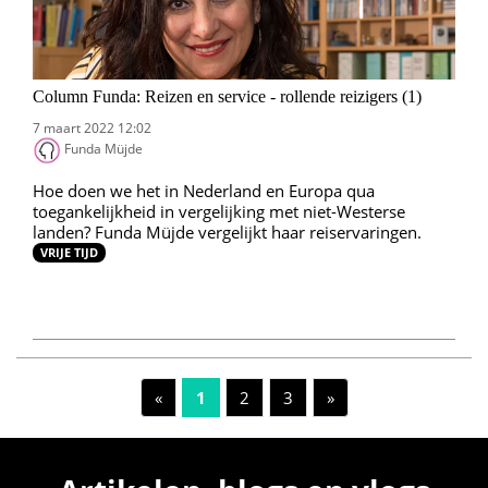
Column Funda: Reizen en service - rollende reizigers (1)
7 maart 2022 12:02
Funda Müjde
Hoe doen we het in Nederland en Europa qua
toegankelijkheid in vergelijking met niet-Westerse
landen? Funda Müjde vergelijkt haar reiservaringen.
VRIJE TIJD
«
1
2
3
»