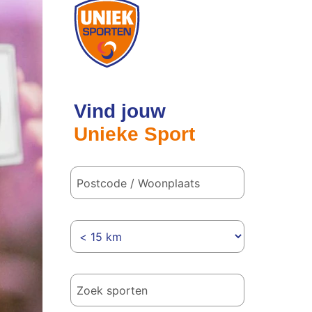
Postcode
/
woonplaats
Vind jouw
Unieke Sport
Hoe
ver
wil
je
reizen?
Welke
sport(en)
vind