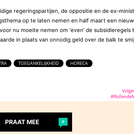
dige regeringspartijen, de oppositie en de ex-minis
ngsthema op te laten nemen en half maart een nieu
n voor nu moeite nemen om ‘even’ de subsidieregels 
aarde in plaats van onnodig geld over de balk te sm
TRA
TOEGANKELIJKHEID
HORECA
Volg
#Rollende
PRAAT MEE
0