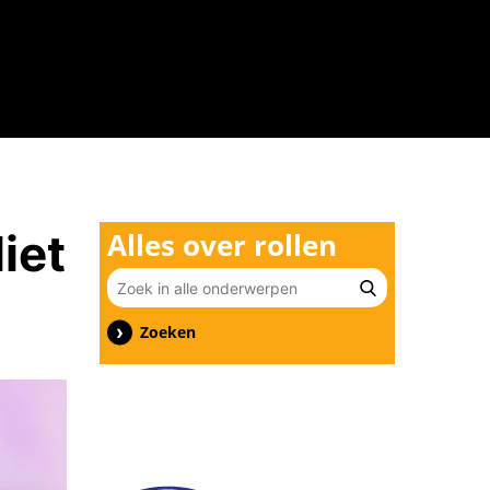
n
iet
Alles over rollen
Zoeken