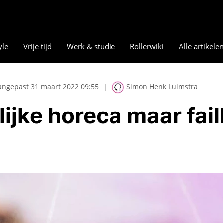
yle
Vrije tijd
Werk & studie
Rollerwiki
Alle artikele
angepast 31 maart 2022 09:55
|
Simon Henk Luimstra
jke horeca maar faill