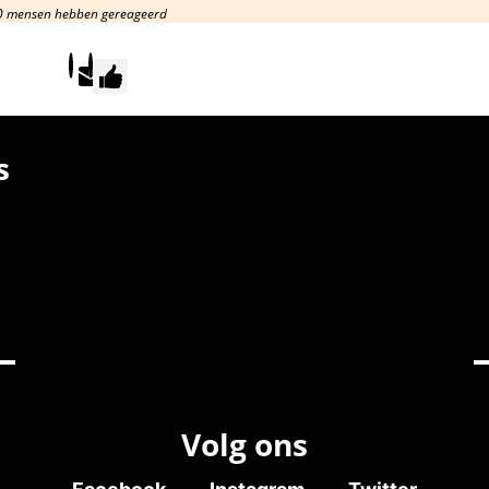
0 mensen hebben gereageerd
s
Volg ons