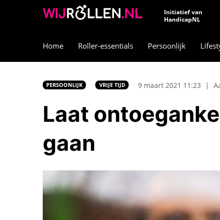
Initiatief van
HandicapNL
Home
Roller-essentials
Persoonlijk
Lifest
9 maart 2021 11:23
|
A
PERSOONLIJK
VRIJE TIJD
Laat ontoegankeli
gaan