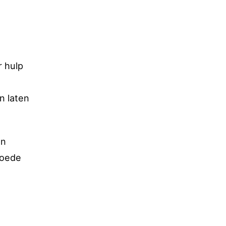
r hulp
n laten
en
goede