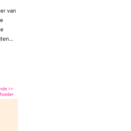
ter van
we
te
ijten…
ende
>>
Moeder