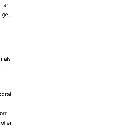
n er
ige,
n als
ij
ooral
rom
oller