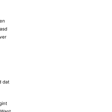
een
aasd
ver
d dat
gint
 “Want