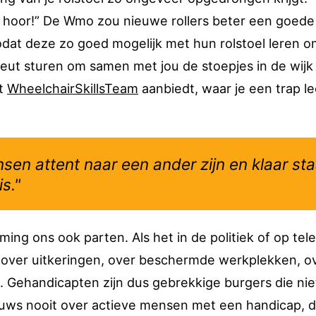
n, hoor!” De Wmo zou nieuwe rollers beter een goede
zodat deze zo goed mogelijk met hun rolstoel leren 
peut sturen om samen met jou de stoepjes in de wijk
et
WheelchairSkillsTeam
aanbiedt, waar je een trap le
ensen attent naar een ander zijn en klaar st
s."
g ons ook parten. Als het in de politiek of op tele
jd over uitkeringen, over beschermde werkplekken, o
c. Gehandicapten zijn dus gebrekkige burgers die nie
ieuws nooit over actieve mensen met een handicap, d