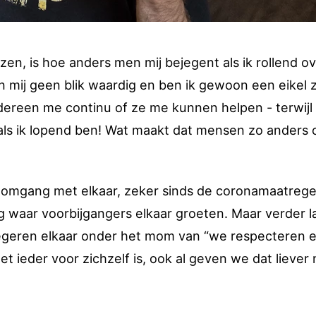
n, is hoe anders men mij bejegent als ik rollend o
en mij geen blik waardig en ben ik gewoon een eikel 
iedereen me continu of ze me kunnen helpen - terwijl
eb als ik lopend ben! Wat maakt dat mensen zo anders
e omgang met elkaar, zeker sinds de coronamaatrege
g waar voorbijgangers elkaar groeten. Maar verder l
negeren elkaar onder het mom van “we respecteren e
t ieder voor zichzelf is, ook al geven we dat liever 