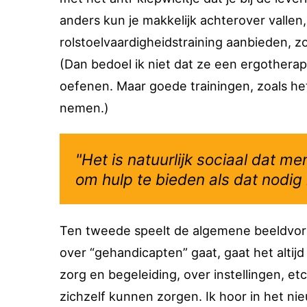
anders kun je makkelijk achterover valle
rolstoelvaardigheidstraining aanbieden, 
(Dan bedoel ik niet dat ze een ergothera
oefenen. Maar goede trainingen, zoals h
nemen.)
"Het is natuurlijk sociaal dat m
om hulp te bieden als dat nodig i
Ten tweede speelt de algemene beeldvormin
over “gehandicapten” gaat, gaat het alti
zorg en begeleiding, over instellingen, et
zichzelf kunnen zorgen. Ik hoor in het n