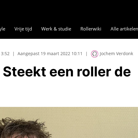
yle
Vrije tijd
Werk & studie
Rollerwiki
Alle artikele
13:52
|
Aangepast 19 maart 2022 10:11
|
Jochem Verdonk
teekt een roller de