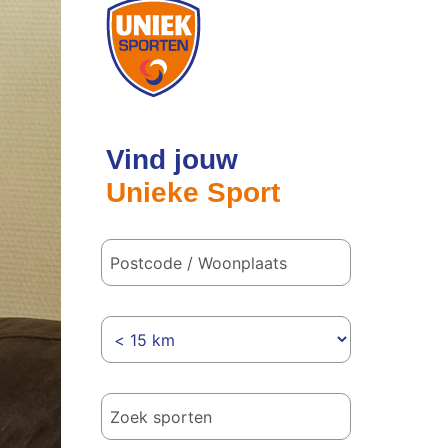
Postcode
/
woonplaats
Vind jouw
Unieke Sport
Hoe
ver
wil
je
reizen?
Welke
sport(en)
vind