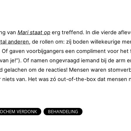
ing van
Mari staat op
erg treffend. In die vierde afle
tal anderen
, de rollen om: zíj boden willekeurige m
). Of gaven voorbijgangers een compliment voor het f
an je!”). Of namen ongevraagd iemand bij de arm e
hard gelachen om de reacties! Mensen waren stomver
r niets van. Het was zó out-of-the-box dat mensen n
JOCHEM VERDONK
BEHANDELING