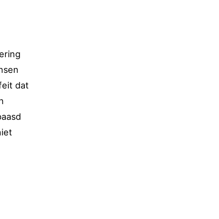
vering
ensen
eit dat
n
baasd
iet