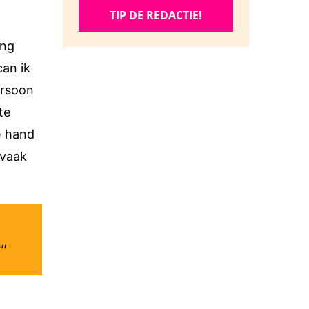
om
TIP DE REDACTIE!
items
te
ang
verwijderen
can ik
ersoon
te
e hand
 vaak
"