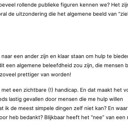
eveel rollende publieke figuren kennen we? Het zij
oral de uitzondering die het algemene beeld van “ziel
t naar een ander zijn en klaar staan om hulp te biede
s dit een algemene beleefdheid zou zijn, die mensen b
zoveel prettiger van worden!
 met een zichtbare (!) handicap. En dat maakt het v
teeds lastig gevallen door mensen die me hulp willen
t ik de meest simpele dingen zelf niet kan? En waa
 voor heb bedankt? Blijkbaar heeft het “nee” van een r