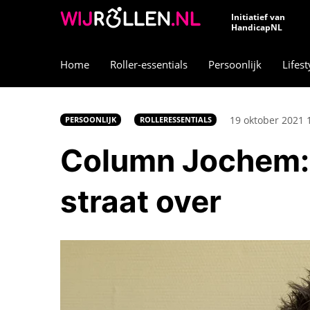
Initiatief van
HandicapNL
Home
Roller-essentials
Persoonlijk
Lifest
19 oktober 2021 
PERSOONLIJK
ROLLERESSENTIALS
Column Jochem: S
straat over