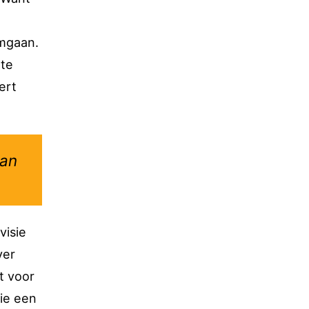
omgaan.
 te
ert
aan
visie
ver
t voor
ie een