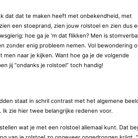
nk dat dat te maken heeft met onbekendheid, met
en een stoeprand, zien jouw rolstoel en zien dus 
sgierig: hoe ga je ‘m dat flikken? Men is stomverb
d en zonder enig probleem nemen. Vol bewondering o
t men naar je kijken. Want hoe ga je de volgende
 jij “ondanks je rolstoel” toch handig!
dden staat in schril contrast met het algemene beel
 Ik zie hier twee belangrijke redenen voor.
ellen wat je met een rolstoel allemaal kunt. Dat be
ering van je rolstoel zo ongeveer opgedrongen krijgt.