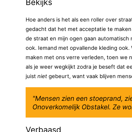
Bekijks
Hoe anders is het als een roller over straa
gedacht dat het met acceptatie te maken h
de straat en mijn ogen gaan automatisch n
ook. Iemand met opvallende kleding ook. Wa
maken met ons verre verleden, toen we n
als je weer wegkijkt zodra je beseft dat e
juist
niet
gebeurt, want vaak blijven mens
"Mensen zien een stoeprand, zie
Onoverkomelijk Obstakel. Ze wor
Verbaasd