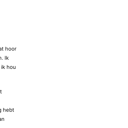
at hoor
. Ik
 ik hou
t
g hebt
an