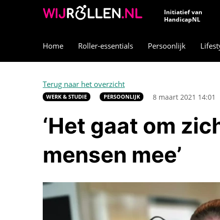
Initiatief van
HandicapNL
Home
Roller-essentials
Persoonlijk
Lifest
Terug naar het overzicht
8 maart 2021 14:01
WERK & STUDIE
PERSOONLIJK
‘Het gaat om zic
mensen mee’