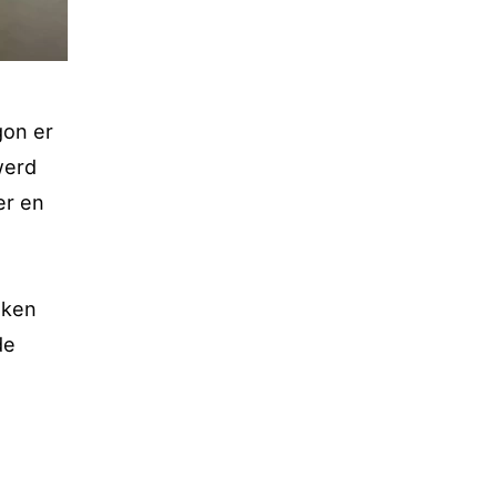
gon er
werd
er en
eken
de