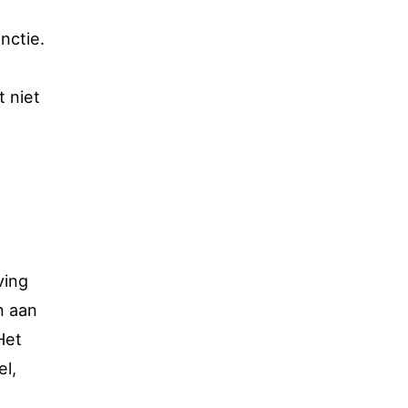
nctie.
t niet
ving
n aan
Het
el,