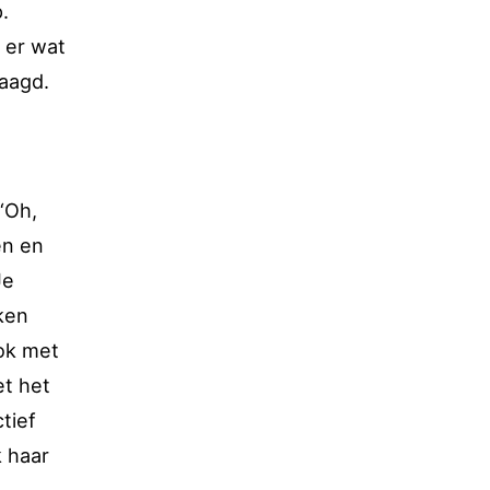
.
 er wat
jaagd.
‘Oh,
en en
Je
ken
ook met
et het
tief
k haar