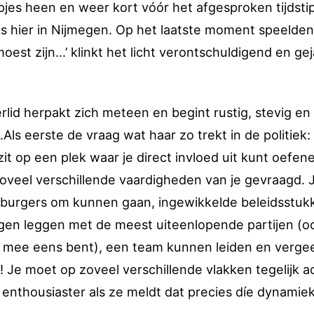
pjes heen en weer kort vóór het afgesproken tijdstip
nks hier in Nijmegen. Op het laatste moment speelden
moest zijn...’ klinkt het licht verontschuldigend en ge
lid herpakt zich meteen en begint rustig, stevig en
ls eerste de vraag wat haar zo trekt in de politiek: 
e zit op een plek waar je direct invloed uit kunt oefen
oveel verschillende vaardigheden van je gevraagd. 
 burgers om kunnen gaan, ingewikkelde beleidsstuk
ngen leggen met de meest uiteenlopende partijen (
et mee eens bent), een team kunnen leiden en verge
 Je moet op zoveel verschillende vlakken tegelijk ac
g enthousiaster als ze meldt dat precies díe dynamie