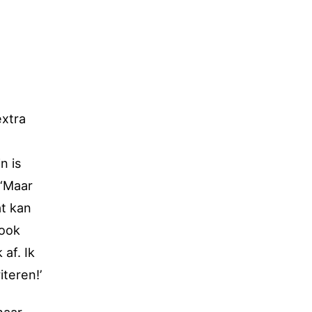
extra
n is
 ‘Maar
at kan
 ook
af. Ik
teren!’