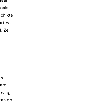
haar
Zoals
schikte
il wist
d. Ze
 De
aard
eving.
 kan op