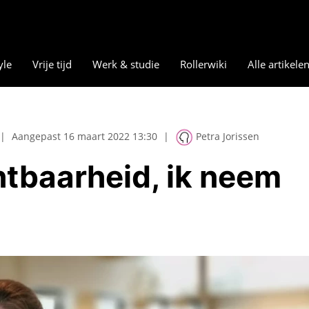
yle
Vrije tijd
Werk & studie
Rollerwiki
Alle artikele
|
Aangepast 16 maart 2022 13:30
|
Petra Jorissen
htbaarheid, ik neem