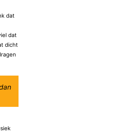
nk dat
iel dat
at dicht
dragen
 dan
ysiek