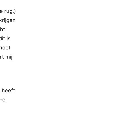
e rug.)
krijgen
ht
it is
 moet
t mij
a heeft
-ei