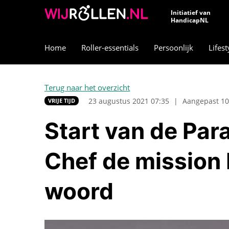
Initiatief van
HandicapNL
Home
Roller-essentials
Persoonlijk
Lifest
Terug naar het overzicht
23 augustus 2021 07:35
|
Aangepast 10
VRIJE TIJD
Start van de Par
Chef de mission 
woord