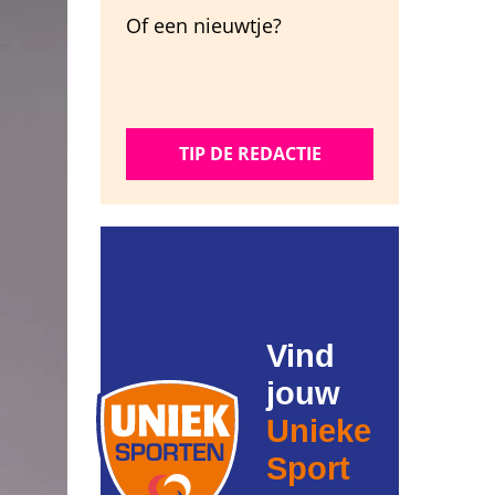
Of een nieuwtje?
TIP DE REDACTIE
Vind
jouw
Unieke
Sport