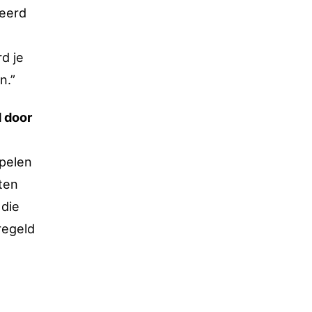
deerd
rd je
n.”
d door
Spelen
ten
 die
regeld
e