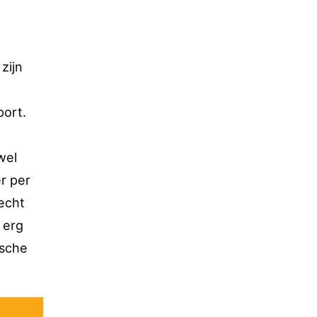
zijn
port.
wel
r per
echt
 erg
ische