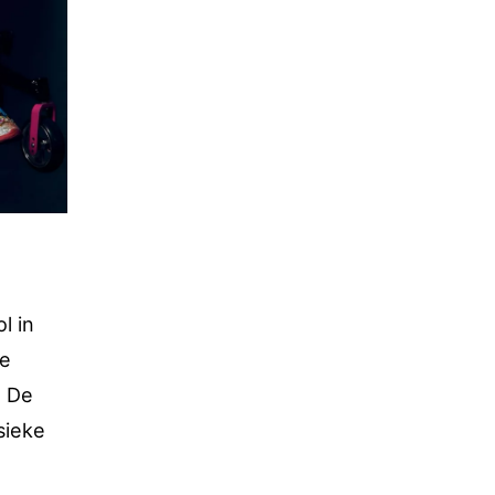
l in
de
. De
sieke