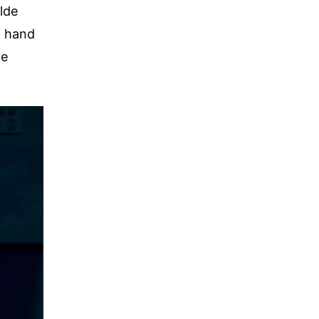
lde
n hand
te