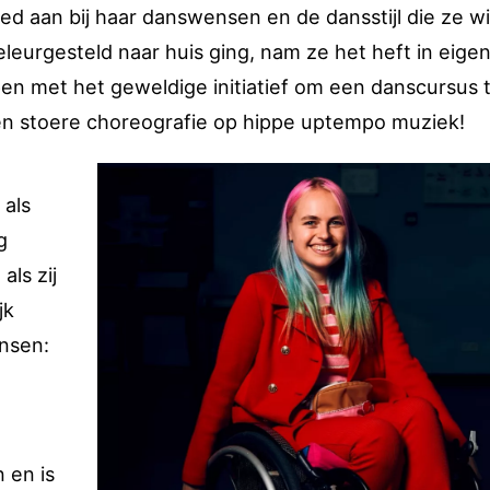
d aan bij haar danswensen en de dansstijl die ze wi
eleurgesteld naar huis ging, nam ze het heft in eige
en met het geweldige initiatief om een danscursus 
 een stoere choreografie op hippe uptempo muziek!
 als
g
als zij
jk
nsen:
n en is