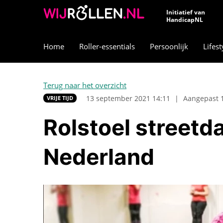
Initiatief van
HandicapNL
Home
Roller-essentials
Persoonlijk
Lifest
Terug naar het overzicht
13 september 2021 14:11
|
Aangepast 
VRIJE TIJD
Rolstoel streetd
Nederland