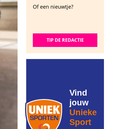
Of een nieuwtje?
TIP DE REDACTIE
Vind
jouw
Unieke
Sport