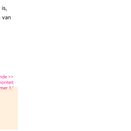
is,
n van
ende
>>
ioriteit
er 1.’