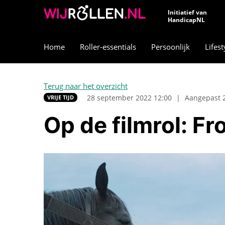
Initiatief van
HandicapNL
Home
Roller-essentials
Persoonlijk
Lifest
Terug naar het overzicht
28 september 2022 12:00
|
Aangepast 
VRIJE TIJD
Op de filmrol: F