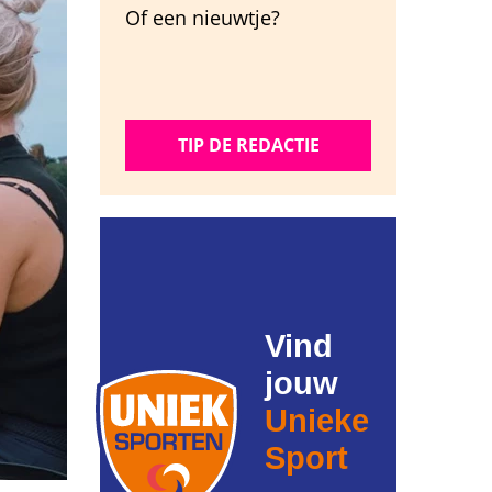
Of een nieuwtje?
TIP DE REDACTIE
Vind
jouw
Unieke
Sport