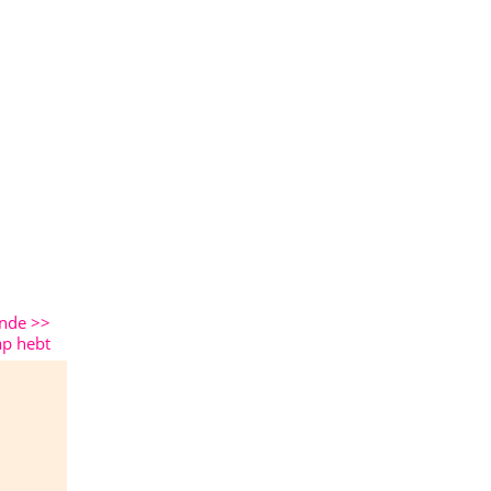
ende
>>
ap hebt