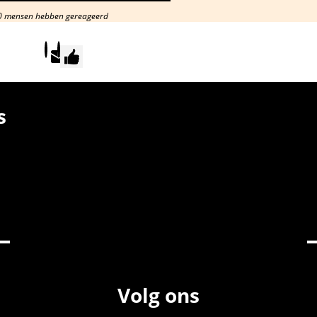
0 mensen hebben gereageerd
s
Volg ons