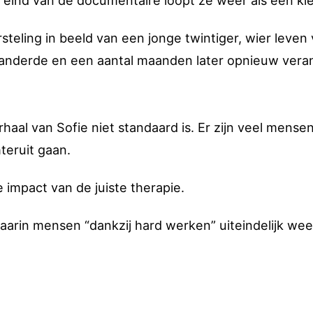
t eind van de documentaire loopt ze weer als een kie
teling in beeld van een jonge twintiger, wier leven
anderde en een aantal maanden later opnieuw vera
erhaal van Sofie niet standaard is. Er zijn veel mense
teruit gaan.
 impact van de juiste therapie.
 waarin mensen “dankzij hard werken” uiteindelijk wee