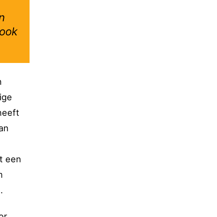
n
 ook
n
ige
heeft
an
it een
m
.
or