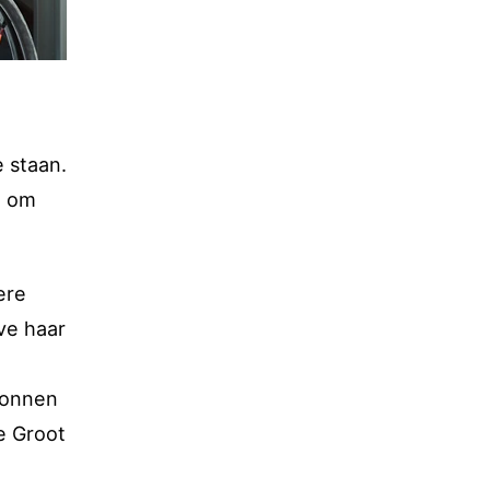
 staan.
n om
ere
ve haar
egonnen
e Groot