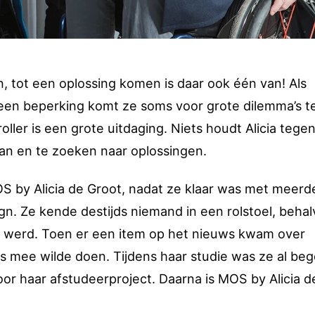
en, tot een oplossing komen is daar ook één van! Als
en beperking komt ze soms voor grote dilemma’s te
ller is een grote uitdaging. Niets houdt Alicia tege
an en te zoeken naar oplossingen.
MOS by Alicia de Groot, nadat ze klaar was met meerd
gn. Ze kende destijds niemand in een rolstoel, behal
jk werd. Toen er een item op het nieuws kwam over
iets mee wilde doen. Tijdens haar studie was ze al b
or haar afstudeerproject. Daarna is MOS by Alicia d