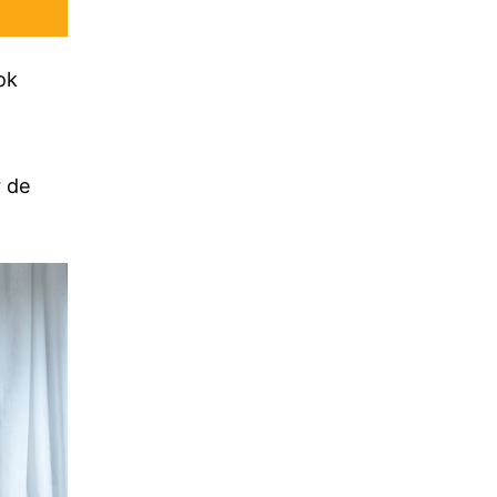
ok
r de