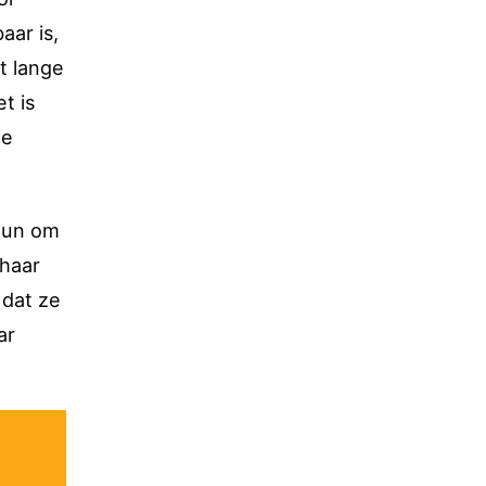
aar is,
t lange
t is
te
 hun om
 haar
 dat ze
ar