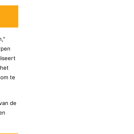
,"
erpen
liseert
 het
oom te
 van de
ven