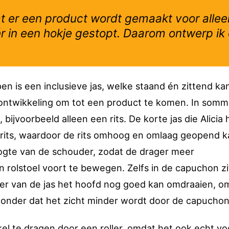
dat er een product wordt gemaakt voor allee
r in een hokje gestopt. Daarom ontwerp ik
en is een inclusieve jas, welke staand én zittend ka
ontwikkeling om tot een product te komen. In somm
 bijvoorbeeld alleen een rits. De korte jas die Alicia 
 rits, waardoor de rits omhoog en omlaag geopend k
oogte van de schouder, zodat de drager meer
n rolstoel voort te bewegen. Zelfs in de capuchon z
ger van de jas het hoofd nog goed kan omdraaien, o
zonder dat het zicht minder wordt door de capuchon
kel te dragen door een roller, omdat het ook echt vo