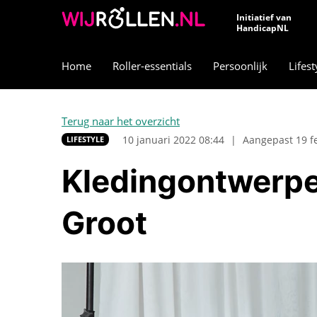
Initiatief van
HandicapNL
Home
Roller-essentials
Persoonlijk
Lifest
Terug naar het overzicht
10 januari 2022 08:44
|
Aangepast 19 f
LIFESTYLE
Kledingontwerpe
Groot