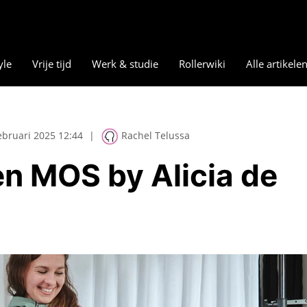
yle
Vrije tijd
Werk & studie
Rollerwiki
Alle artikele
ebruari 2025 12:44
|
Rachel Telussa
n MOS by Alicia de