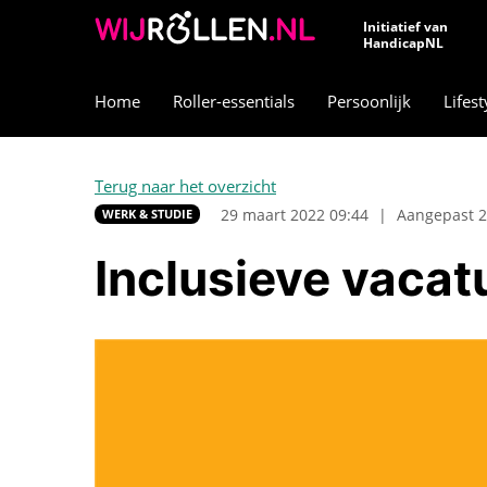
Initiatief van
HandicapNL
Home
Roller-essentials
Persoonlijk
Lifest
Terug naar het overzicht
29 maart 2022 09:44
|
Aangepast 2
WERK & STUDIE
Inclusieve vacat