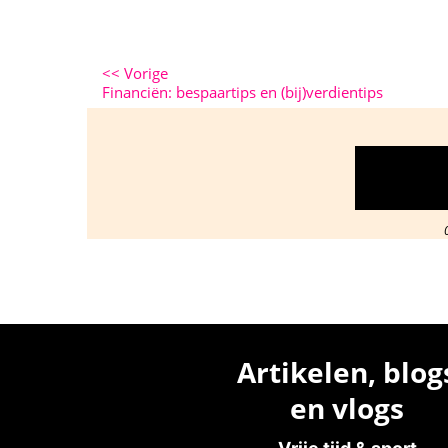
<<
Vorige
Financiën: bespaartips en (bij)verdientips
Artikelen, blog
en vlogs