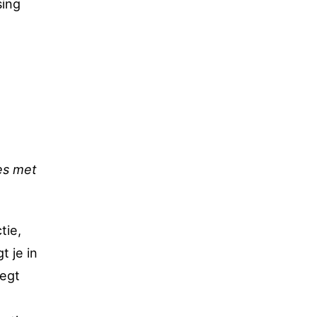
sing
es met
tie,
t je in
legt