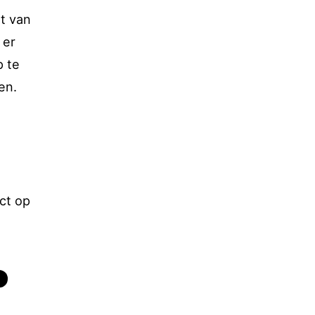
t van
 er
p te
en.
ct op