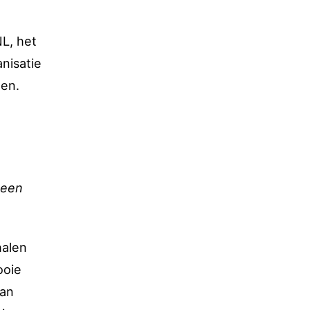
NL, het
nisatie
ten.
 een
halen
ooie
van