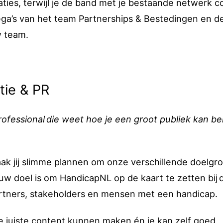
ties, terwijl je de band met je bestaande netwerk c
ega’s van het team Partnerships & Bestedingen en d
w team.
tie & PR
ofessional die weet hoe je een groot publiek kan be
ak jij slimme plannen om onze verschillende doelgr
w doel is om HandicapNL op de kaart te zetten bij 
artners, stakeholders en mensen met een handicap.
de juiste content kunnen maken én je kan zelf goed