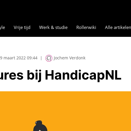
yle
Vrije tijd
Werk & studie
Rollerwiki
Alle artikele
9 maart 2022 09:44
|
Jochem Verdonk
ures bij HandicapNL