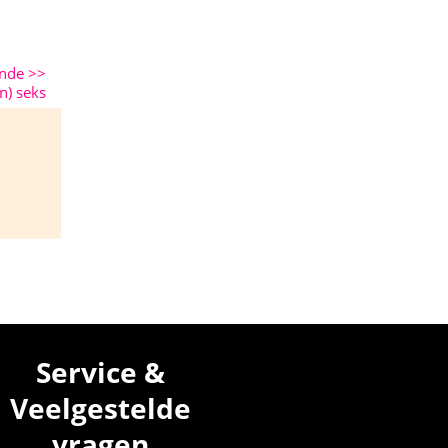
ende
>>
n) seks
Service &
Veelgestelde
vragen