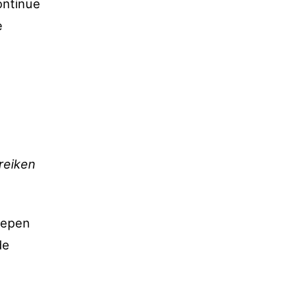
ontinue
e
reiken
oepen
de