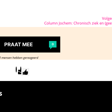
Volg
Column Jochem: Chronisch ziek en (gee
PRAAT MEE
0
0 mensen hebben gereageerd
s