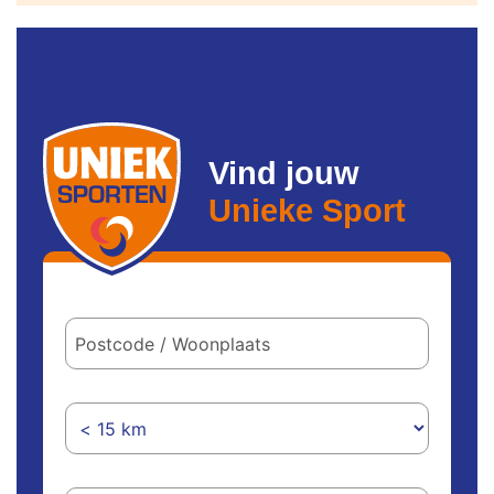
Vind jouw
Unieke Sport
Postcode
/
woonplaats
Hoe
ver
wil
je