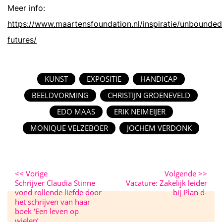
Meer info:
https://www.maartensfoundation.nl/inspiratie/unbounded
futures/
KUNST
EXPOSITIE
HANDICAP
BEELDVORMING
CHRISTIJN GROENEVELD
EDO MAAS
ERIK NEIMEIJER
MONIQUE VELZEBOER
JOCHEM VERDONK
<<
Vorige
Volgende
>>
Schrijver Claudia Stinne
Vacature: Zakelijk leider
vond rollende liefde door
bij Plan d-
het schrijven van haar
boek ‘Een leven op
wielen’