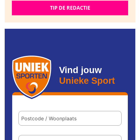
TIP DE REDACTIE
Vind jouw
Unieke Sport
Postcode
/
woonplaats
Hoe