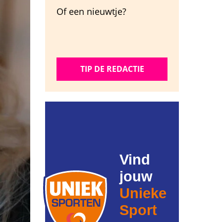
Of een nieuwtje?
TIP DE REDACTIE
Vind
jouw
Unieke
Sport