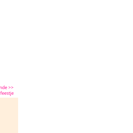
ende
>>
feestje