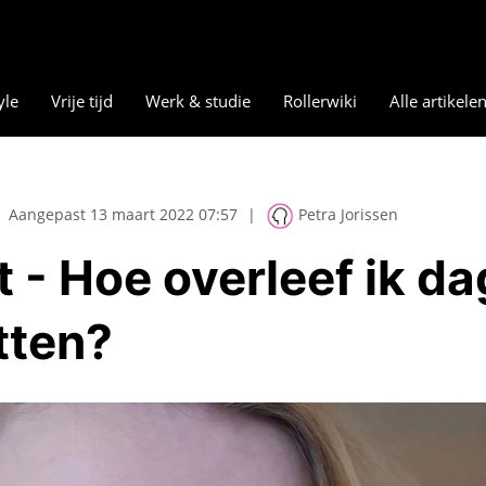
yle
Vrije tijd
Werk & studie
Rollerwiki
Alle artikele
Aangepast 13 maart 2022 07:57
|
Petra Jorissen
- Hoe overleef ik da
itten?