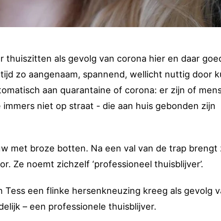
ar thuiszitten als gevolg van corona hier en daar goe
tijd zo aangenaam, spannend, wellicht nuttig door k
tomatisch aan quarantaine of corona: er zijn of men
ze immers niet op straat - die aan huis gebonden zijn
uw met broze botten. Na een val van de trap brengt
. Ze noemt zichzelf ‘professioneel thuisblijver’.
in Tess een flinke hersenkneuzing kreeg als gevolg 
elijk – een professionele thuisblijver.