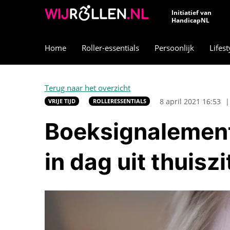
Initiatief van
HandicapNL
Home
Roller-essentials
Persoonlijk
Lifest
Terug naar het overzicht
8 april 2021 16:53
|
VRIJE TIJD
ROLLERESSENTIALS
Boeksignalement 
in dag uit thuisz