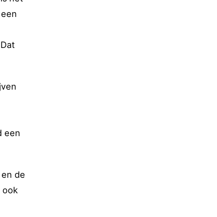
 een
 Dat
jven
d een
 en de
l ook