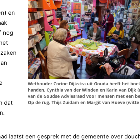
en) en
aak
f nog
met
 zaken
dan
e
Wethouder Corine Dijkstra uit Gouda heeft het boek
handen. Cynthia van der Winden en Karin van Dijk (r
van de Goudse Adviesraad voor mensen met een be
n dat
Op de rug, Thijs Zuidam en Margit van Hoeve (witte 
n.
Ik had laatst een gesprek met de gemeente over douc