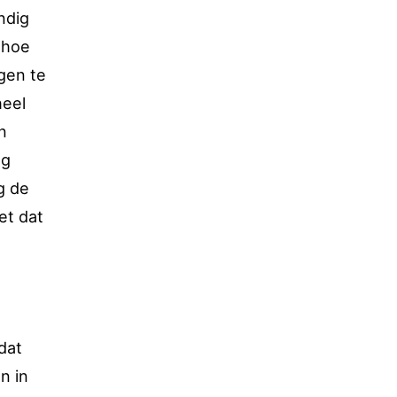
ndig
 hoe
gen te
heel
n
ng
g de
et dat
dat
n in