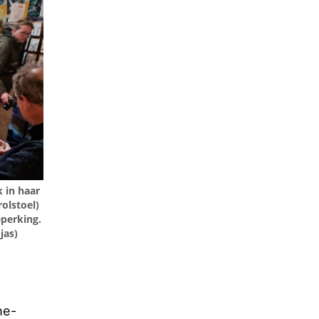
 in haar
olstoel)
perking.
jas)
he-