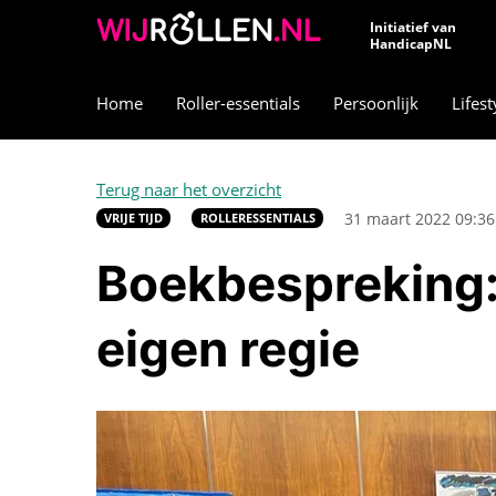
Initiatief van
HandicapNL
Home
Roller-essentials
Persoonlijk
Lifest
Terug naar het overzicht
31 maart 2022 09:36
VRIJE TIJD
ROLLERESSENTIALS
Boekbespreking:
eigen regie