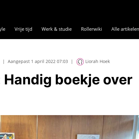
yle
Vrije tijd
Werk & studie
Rollerwiki
Alle artikele
|
Aangepast 1 april 2022 07:03
|
Liorah Hoek
 Handig boekje over