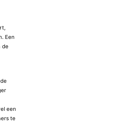
e
rt,
n. Een
n de
 de
ger
wel een
ers te