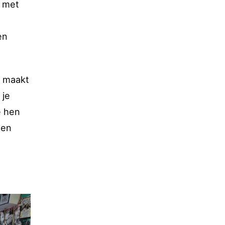
n met
en
d maakt
 je
e hen
 en