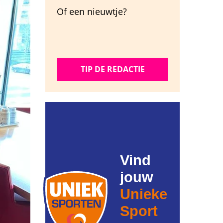
Of een nieuwtje?
TIP DE REDACTIE
Vind
jouw
Unieke
Sport