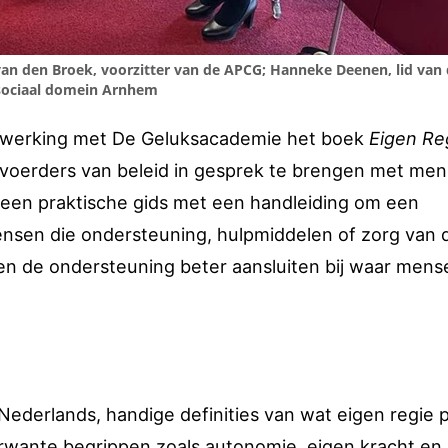
an den Broek, voorzitter van de APCG; Hanneke Deenen, lid van
 sociaal domein Arnhem
menwerking met De Geluksacademie het boek
Eigen Reg
itvoerders van beleid in gesprek te brengen met me
 een praktische gids met een handleiding om een
ensen die ondersteuning, hulpmiddelen of zorg van 
en de ondersteuning beter aansluiten bij waar men
k Nederlands, handige definities van wat eigen regie 
rwante begrippen zoals autonomie, eigen kracht en