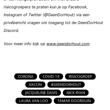
risicogroepers te praten kun je op Facebook,
Instagram of Twitter (@GeenDorHout) via een
privébericht vragen om toegang tot de GeenDorHout
Discord.
Voor meer info kijk op
www.geendorhout.com
CORONA
COVID-19
RISICOGROEP
VACCIN
#GEENDORHOUT
JACQUELINE DAVIS
NICK RYAN
LAURA VAN LOO
TAMAR DOORDUIN