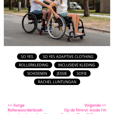
SO YES
SO YES ADAPTIVE CLOTHING
ROLLERKLEDING
INCLUSIEVE KLEDING
SCHOENEN
JESSIE
SOFIE
RACHEL LUNTUNGAN
<<
Vorige
Volgende
>>
Rollerwoordenboek:
Op de filmrol: Inside I'm