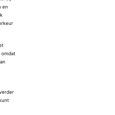
n en
jk
orkeur
et
, omdat
aan
 verder
 kunt