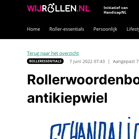
Initiatief van
HandicapNL
Home
Roller-essentials
Persoonlijk
Lifest
Terug naar het overzicht
7 juni 2022 07:43
|
Aangepast 7
ROLLERESSENTIALS
Rollerwoordenbo
antikiepwiel