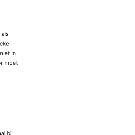
 als
ieke
iet in
or moet
l bij