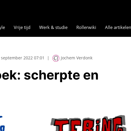
yle
Vrije tijd
Werk & studie
Rollerwiki
Alle artikele
 september 2022 07:01
|
Jochem Verdonk
ek: scherpte en