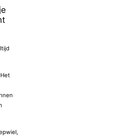
je
mt
tijd
 Het
unnen
n
epwiel,