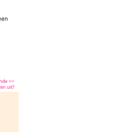
een
ende
>>
en uit?