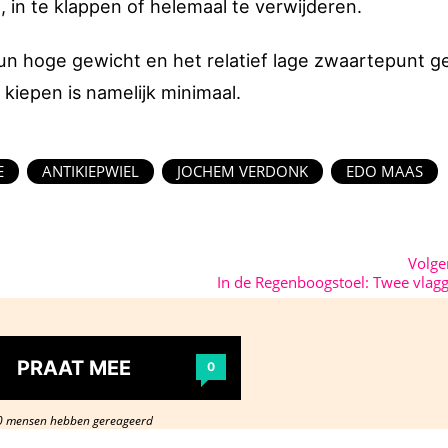
, in te klappen of helemaal te verwijderen.
un hoge gewicht en het relatief lage zwaartepunt g
 kiepen is namelijk minimaal.
E
ANTIKIEPWIEL
JOCHEM VERDONK
EDO MAAS
Volg
In de Regenboogstoel: Twee vlagg
PRAAT MEE
0
0 mensen hebben gereageerd