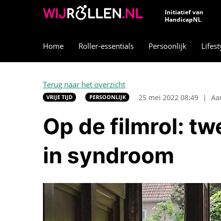
Initiatief van
HandicapNL
Home
Roller-essentials
Persoonlijk
Lifest
Terug naar het overzicht
25 mei 2022 08:49
|
Aa
VRIJE TIJD
PERSOONLIJK
Op de filmrol: t
in syndroom