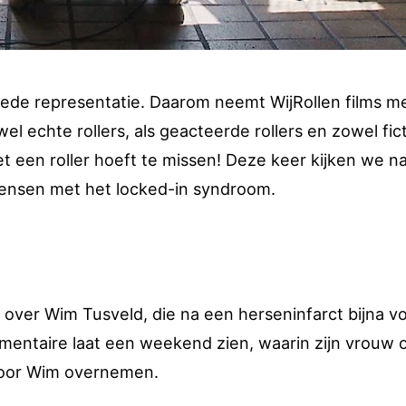
goede representatie. Daarom neemt WijRollen films m
l echte rollers, als geacteerde rollers en zowel fict
met een roller hoeft te missen! Deze keer kijken we n
nsen met het locked-in syndroom.
over Wim Tusveld, die na een herseninfarct bijna vo
mentaire laat een weekend zien, waarin zijn vrouw 
voor Wim overnemen.