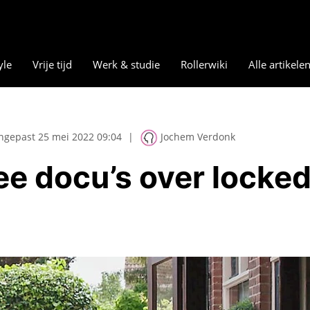
yle
Vrije tijd
Werk & studie
Rollerwiki
Alle artikele
ngepast 25 mei 2022 09:04
|
Jochem Verdonk
wee docu’s over locke