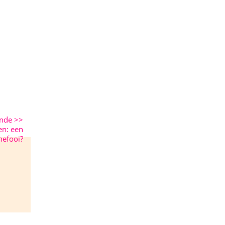
ende
>>
en: een
nefooi?