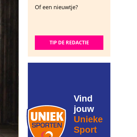
Of een nieuwtje?
TIP DE REDACTIE
Vind
jouw
Unieke
Sport