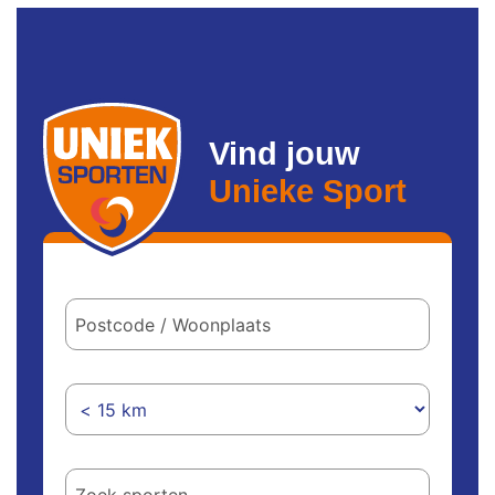
Vind jouw
Unieke Sport
Postcode
/
woonplaats
Hoe
ver
wil
je
reizen?
Welke