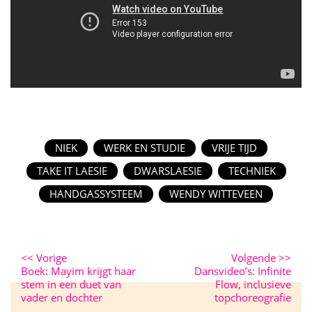
NIEK
WERK EN STUDIE
VRIJE TIJD
TAKE IT LAESIE
DWARSLAESIE
TECHNIEK
HANDGASSYSTEEM
WENDY WITTEVEEN
<<
Vorige
Volgende
>>
Boek: Mayim krijgt haar
Dansvideo’s: Infinite
stem in een duet van
Flow, inclusieve
vader en dochter
topchoreografie