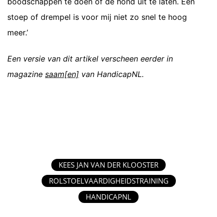
boodschappen te doen of de hond uit te laten. Een
stoep of drempel is voor mij niet zo snel te hoog
meer.’
Een versie van dit artikel verscheen eerder in
magazine
saam[en]
van HandicapNL.
KEES JAN VAN DER KLOOSTER
ROLSTOELVAARDIGHEIDSTRAINING
HANDICAPNL